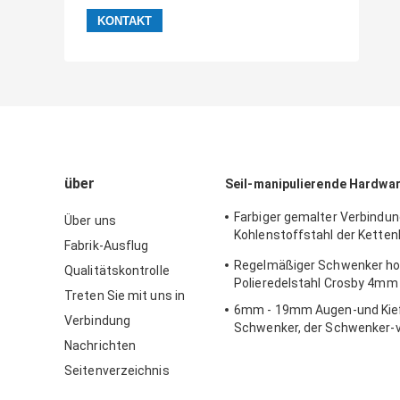
über
Seil-manipulierende Hardwa
Farbiger gemalter Verbindu
Über uns
Kohlenstoffstahl der Kette
Fabrik-Ausflug
Verbindungs-G80 1/4in - 7/8
Regelmäßiger Schwenker ho
Qualitätskontrolle
Polieredelstahl Crosby 4m
Treten Sie mit uns in
6mm - 19mm Augen-und Kief
Verbindung
Schwenker, der Schwenker-v
Nachrichten
Kohlenstoffstahl trägt
Seitenverzeichnis