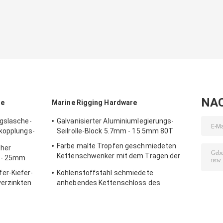
NA
re
Marine Rigging Hardware
ngslasche-
Galvanisierter Aluminiumlegierungs-
nkopplungs-
Seilrolle-Block 5.7mm - 15.5mm 80T
in
Farbe malte Tropfen geschmiedeten
her
Kettenschwenker mit dem Tragen der
m - 25mm
Boots-Takelungs-Hardware
er-Kiefer-
Kohlenstoffstahl schmiedete
erzinkten
anhebendes Kettenschloss des
Kettenschloss-A342 169ton für das
Hochziehen