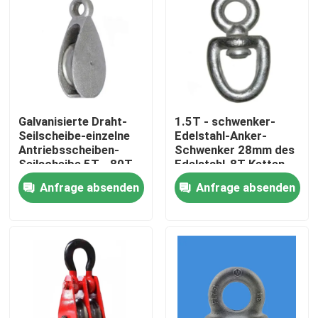
Produkte
Videos
Galvanisierte Draht-
1.5T - schwenker-
Seil-manipulierende Hardware
Seilscheibe-einzelne
Edelstahl-Anker-
Antriebsscheiben-
Schwenker 28mm des
Seilscheibe 5T - 80T
Edelstahl-8T Ketten
Marine Rigging Hardware
Anfrage absenden
Anfrage absenden
RIGGING-HARDWARE aus Edelstahl
Geschmiedeter Augbolzen
Electric Power-Installationen