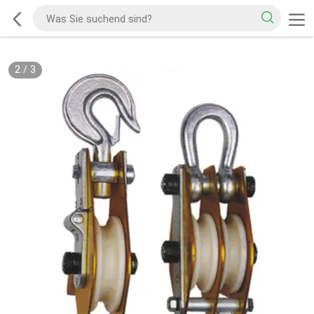
2
/
3