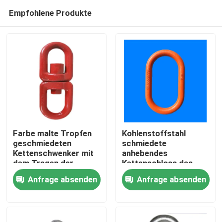
Empfohlene Produkte
Farbe malte Tropfen
Kohlenstoffstahl
geschmiedeten
schmiedete
Kettenschwenker mit
anhebendes
Nach Hause
dem Tragen der
Kettenschloss des
Boots-Takelungs-
Kettenschloss-A342
Anfrage absenden
Anfrage absenden
Hardware
169ton für das
Über uns
Hochziehen
Kontakte