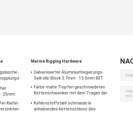
NA
re
Marine Rigging Hardware
ngslasche-
Galvanisierter Aluminiumlegierungs-
nkopplungs-
Seilrolle-Block 5.7mm - 15.5mm 80T
in
Farbe malte Tropfen geschmiedeten
her
Kettenschwenker mit dem Tragen der
m - 25mm
Boots-Takelungs-Hardware
er-Kiefer-
Kohlenstoffstahl schmiedete
erzinkten
anhebendes Kettenschloss des
Kettenschloss-A342 169ton für das
Hochziehen