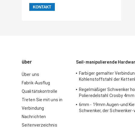
über
Seil-manipulierende Hardwa
Farbiger gemalter Verbindu
Über uns
Kohlenstoffstahl der Kette
Fabrik-Ausflug
Verbindungs-G80 1/4in - 7/8
Regelmäßiger Schwenker ho
Qualitätskontrolle
Polieredelstahl Crosby 4m
Treten Sie mit uns in
6mm - 19mm Augen-und Kief
Verbindung
Schwenker, der Schwenker-v
Nachrichten
Kohlenstoffstahl trägt
Seitenverzeichnis